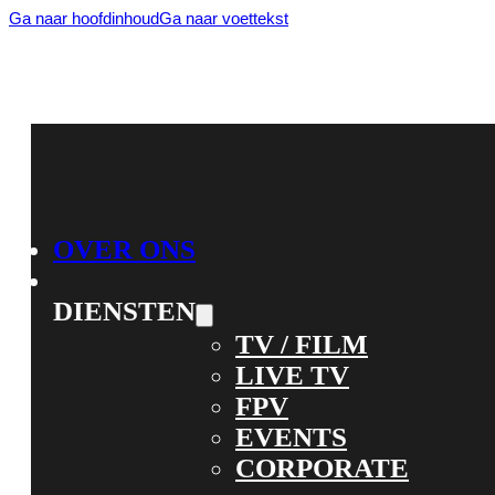
Ga naar hoofdinhoud
Ga naar voettekst
OVER ONS
DIENSTEN
TV / FILM
LIVE TV
FPV
EVENTS
CORPORATE