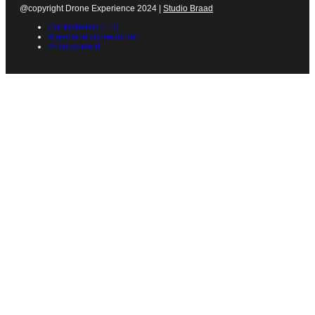
@copyright Drone Experience 2024 |
Studio Braad
Cookiebeleid (EU)
Algemene voorwaarden
Privacybeleid