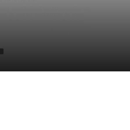
burg, staat bekend om zijn expertise en
 van de weinige partijen met de juiste
isicogebieden en speciale zones. Onze
ijwel altijd een oplossing kunnen bieden,
afie, inspecties of andere drone-
ouwbare partner in Limburg.