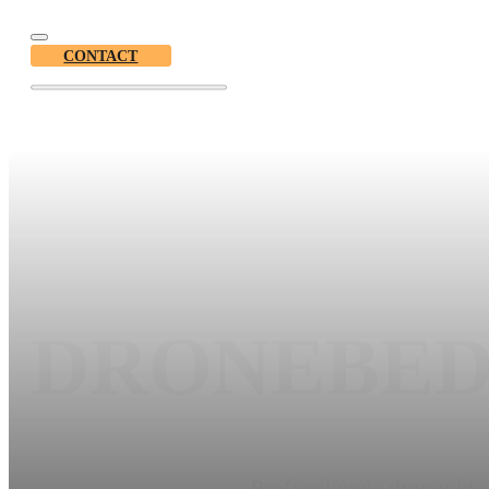
CONTACT
DRONEBED
Professionele dronevideo