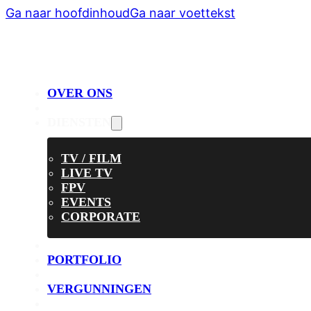
Ga naar hoofdinhoud
Ga naar voettekst
OVER ONS
DIENSTEN
TV / FILM
LIVE TV
FPV
EVENTS
CORPORATE
PORTFOLIO
VERGUNNINGEN