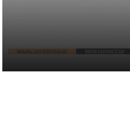
Drone Experience, hét dronebedrijf gevestigd in Lim
professionaliteit. Met jarenlange ervaring en als een
certificeringen, zijn wij in staat om te opereren in r
flexibiliteit en veelzijdigheid zorgen ervoor dat we vr
ongeacht de uitdaging. Of het nu gaat om luchtfotogr
gerelateerde diensten, Drone Experience is uw betr
BEKIJK ONS PORTFOLIO
NEEM CONTACT OP