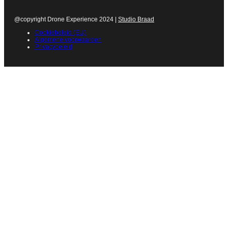
@copyright Drone Experience 2024 |
Studio Braad
Cookiebeleid (EU)
Algemene voorwaarden
Privacybeleid