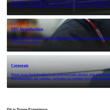
Versterk uw uitzending met professionele live dronebeelden di
aansluiten op televisieproducties, sportregistraties en online br
FPV Dronebeelden
Ervaar dynamische en meeslepende beelden met razendsnelle 
FPV-dronevluchten.
Corporate
Maak jouw bedrijfsvideo’s en commercials sterker met professi
dronebeelden die ruimtes, verhalen en merken tot leven breng
Dit is Drone Experience