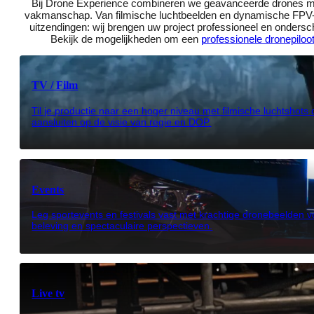
Bij Drone Experience combineren we geavanceerde drones met
vakmanschap. Van filmische luchtbeelden en dynamische FPV-
uitzendingen: wij brengen uw project professioneel en ondersc
Bekijk de mogelijkheden om een
professionele dronepiloot
TV / Film
Til je productie naar een hoger niveau met filmische luchtshots
aansluiten op de visie van regie en DOP.
Events
Leg sportevents en festivals vast met krachtige dronebeelden v
beleving en spectaculaire perspectieven.
Live tv