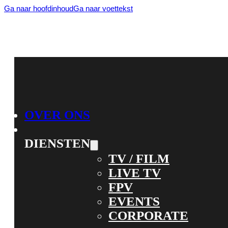
Ga naar hoofdinhoud
Ga naar voettekst
OVER ONS
DIENSTEN
TV / FILM
LIVE TV
FPV
EVENTS
CORPORATE