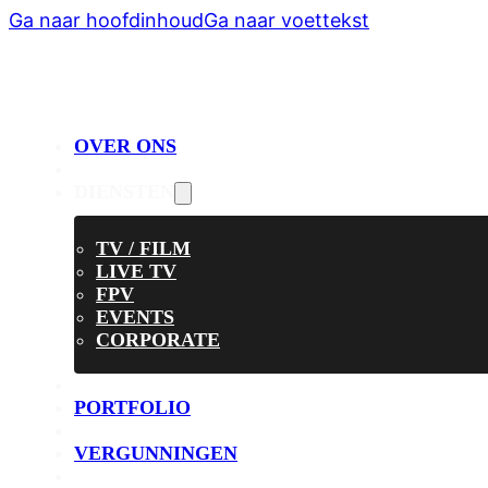
Ga naar hoofdinhoud
Ga naar voettekst
OVER ONS
DIENSTEN
TV / FILM
LIVE TV
FPV
EVENTS
CORPORATE
PORTFOLIO
VERGUNNINGEN