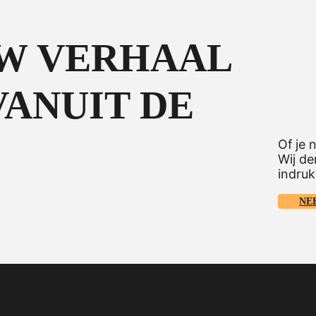
UW VERHAAL
ANUIT DE
Of je 
Wij de
indru
NE