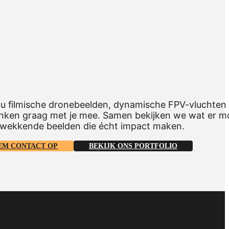
nu filmische dronebeelden, dynamische FPV-vluchten of
nken graag met je mee. Samen bekijken we wat er mo
kwekkende beelden die écht impact maken.
EM CONTACT OP
BEKIJK ONS PORTFOLIO